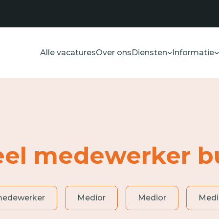
Alle vacatures
Over ons
Diensten
Informatie
el medewerker bu
medewerker
Medior
Medior
Medi