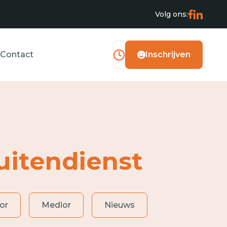
Volg ons:
Contact
Inschrijven
itendienst
or
Medior
Nieuws
Operator