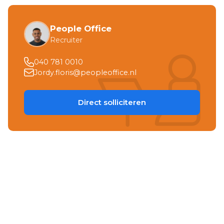
People Office
Recruiter
040 781 0010
Jordy.floris@peopleoffice.nl
Direct solliciteren