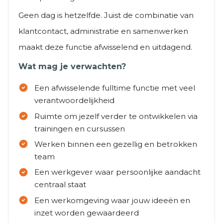
Geen dag is hetzelfde. Juist de combinatie van
klantcontact, administratie en samenwerken
maakt deze functie afwisselend en uitdagend.
Ontvang vacatures direct
in je mailbox
Wat mag je verwachten?
Een afwisselende fulltime functie met veel
verantwoordelijkheid
Ruimte om jezelf verder te ontwikkelen via
Alerts ontvangen
trainingen en cursussen
Werken binnen een gezellig en betrokken
team
Een werkgever waar persoonlijke aandacht
centraal staat
Een werkomgeving waar jouw ideeën en
inzet worden gewaardeerd