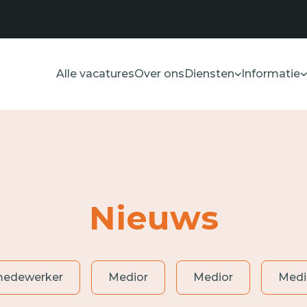
Alle vacatures
Over ons
Diensten
Informatie
Nieuws
medewerker
Medior
Medior
Medi