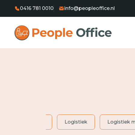
0416 781 0010
info@peopleoffice.nl
Heftruckchauffeur
Logistiek
Logistiek 