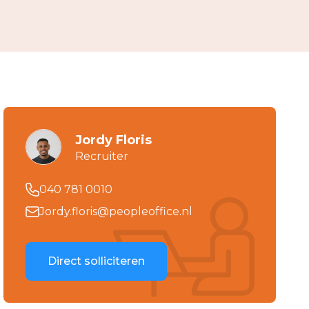
Jordy Floris
Recruiter
040 781 0010
Jordy.floris@peopleoffice.nl
Direct solliciteren