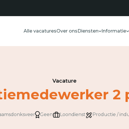
Alle vacatures
Over ons
Diensten
Informatie
Vacature
tiemedewerker 2 
aamsdonksveer
Geen
Loondienst
Productie / indu