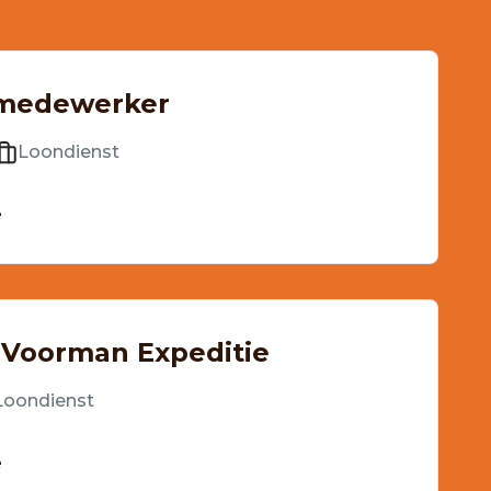
medewerker
Loondienst
e
Voorman Expeditie
Loondienst
e