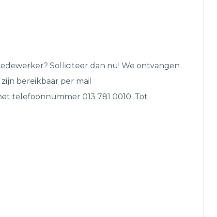
je mailbox
tiemedewerker? Solliciteer dan nu! We ontvangen
 zijn bereikbaar per mail
p het telefoonnummer 013 781 0010. Tot