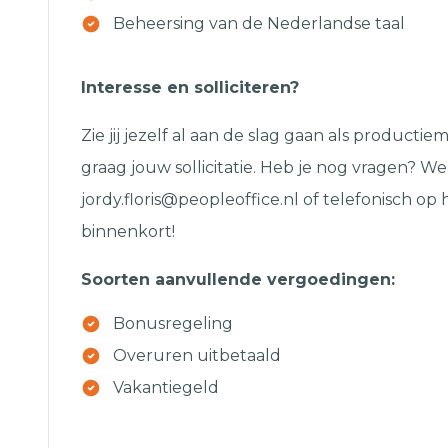
Beheersing van de Nederlandse taal
Ontvang vacatures direct in 
Interesse en solliciteren?
Zie jij jezelf al aan de slag gaan als produc
Alerts ontvangen
graag jouw sollicitatie. Heb je nog vragen? We
jordy.floris@peopleoffice.nl of telefonisch o
binnenkort!
Soorten aanvullende vergoedingen:
Bonusregeling
Overuren uitbetaald
Vakantiegeld