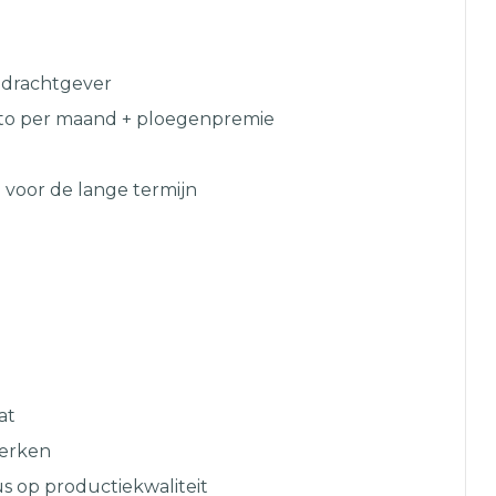
pdrachtgever
ruto per maand + ploegenpremie
 voor de lange termijn
at
werken
 op productiekwaliteit