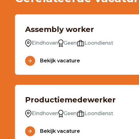
Assembly worker
Eindhoven
Geen
Loondienst
Bekijk vacature
Productiemedewerker
Eindhoven
Geen
Loondienst
Bekijk vacature