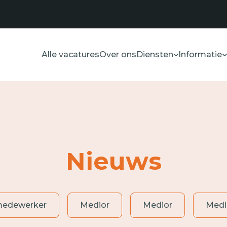
Alle vacatures
Over ons
Diensten
Informatie
Nieuws
medewerker
Medior
Medior
Medi