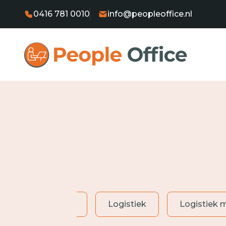
0416 781 0010
info@peopleoffice.nl
Heftruckchauffeur
Logistiek
Logistiek 