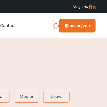
Volg ons:
Contact
Inschrijven
or
Medior
Nieuws
Operator