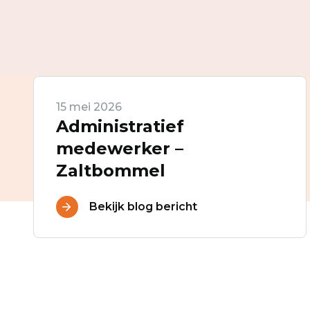
15 mei 2026
Administratief
medewerker –
Zaltbommel
Bekijk blog bericht
Ontvang vacatures direct in 