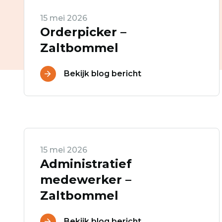
15 mei 2026
Orderpicker –
Zaltbommel
Bekijk blog bericht
Ontvang vacatures direct in 
15 mei 2026
Administratief
medewerker –
Zaltbommel
Alerts ontvangen
Bekijk blog bericht