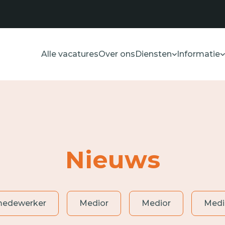
Alle vacatures
Over ons
Diensten
Informatie
Nieuws
medewerker
Medior
Medior
Medi