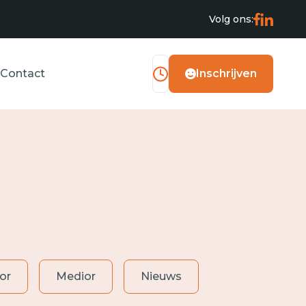
Volg ons:
Contact
Inschrijven
or
Medior
Nieuws
Operator