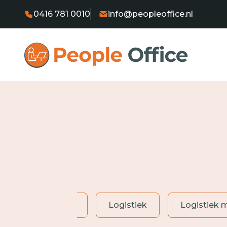
0416 781 0010
info@peopleoffice.nl
Heftruckchauffeur
Logistiek
Logistiek 